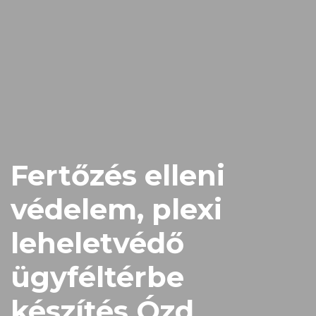
Fertőzés elleni
védelem, plexi
leheletvédő
ügyféltérbe
készítés Ózd