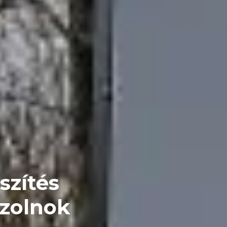
szítés
zolnok