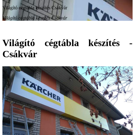
Világító cégtábla készítés Csákvár
Világító cégtábla készítés Csákvár
Világító cégtábla készítés -
Csákvár