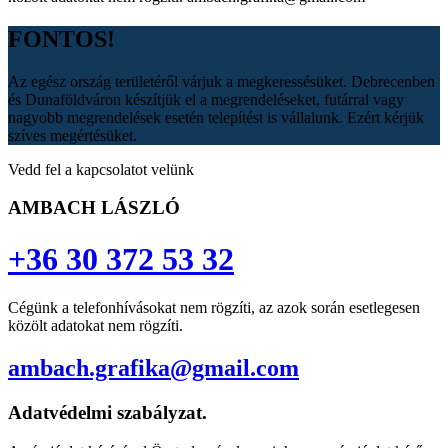
FONTOS!
Az egész ország területéről várjuk a megkeressésüket. Debrecenben
és Dunaföldváron készítjük el a megrendeléseket, futárral vagy
nagyobb megrendelések esetén telepítést is vállalunk. Ezért kérjük
szíves megértésüket.
Vedd fel a kapcsolatot velünk
AMBACH LÁSZLÓ
+36 30 372 53 32
Cégünk a telefonhívásokat nem rögzíti, az azok során esetlegesen
közölt adatokat nem rögzíti.
ambach.grafika@gmail.com
Adatvédelmi szabályzat.