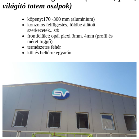
világító totem oszlpok)
köpeny:170 -300 mm (alumínium)
konzolos felfügestés, földbe állított
szerkezetek...stb
frontfelület: opál plexi 3mm, 4mm (profil és
méret függő)
természetes fehér
kül és beltérre egyaránt