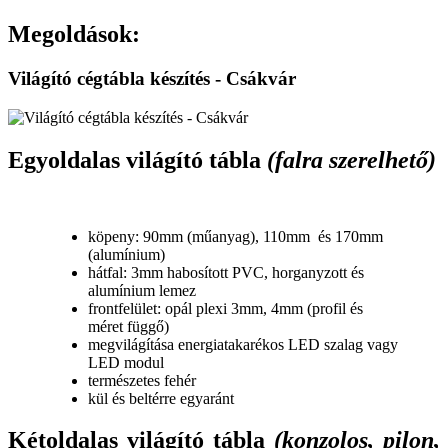
Megoldások:
Világító cégtábla készítés - Csákvár
Egyoldalas világító tábla
(falra szerelhető)
köpeny: 90mm (műanyag), 110mm és 170mm
(alumínium)
hátfal: 3mm habosított PVC, horganyzott és
alumínium lemez
frontfelület: opál plexi 3mm, 4mm (profil és
méret függő)
megvilágítása energiatakarékos LED szalag vagy
LED modul
természetes fehér
kül és beltérre egyaránt
Kétoldalas világító tábla
(konzolos, pilon,