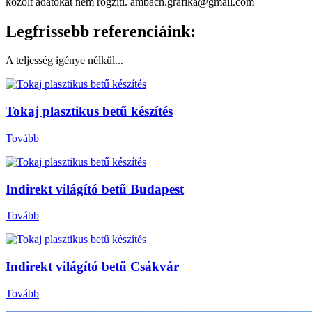
közölt adatokat nem rögzíti. ambach.grafika@gmail.com
Legfrissebb referenciáink:
A teljesség igénye nélkül...
Tokaj plasztikus betű készítés
Tovább
Indirekt világító betű Budapest
Tovább
Indirekt világító betű Csákvár
Tovább