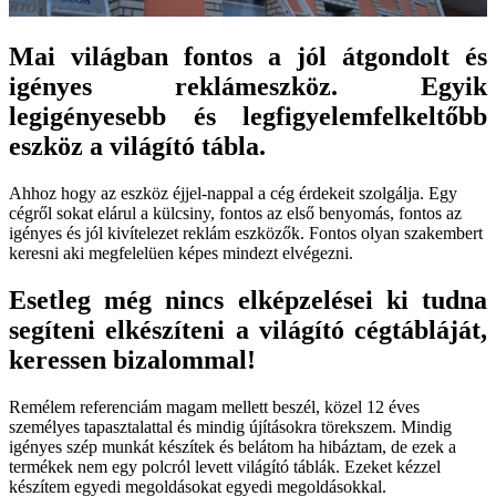
Mai világban fontos a jól átgondolt és
igényes reklámeszköz. Egyik
legigényesebb és legfigyelemfelkeltőbb
eszköz a világító tábla.
Ahhoz hogy az eszköz éjjel-nappal a cég érdekeit szolgálja. Egy
cégről sokat elárul a külcsiny, fontos az első benyomás, fontos az
igényes és jól kivítelezet reklám eszközők. Fontos olyan szakembert
keresni aki megfelelüen képes mindezt elvégezni.
Esetleg még nincs elképzelései ki tudna
segíteni elkészíteni a világító cégtábláját,
keressen bizalommal!
Remélem referenciám magam mellett beszél, közel 12 éves
személyes tapasztalattal és mindig újításokra törekszem. Mindig
igényes szép munkát készítek és belátom ha hibáztam, de ezek a
termékek nem egy polcról levett világító táblák. Ezeket kézzel
készítem egyedi megoldásokat egyedi megoldásokkal.