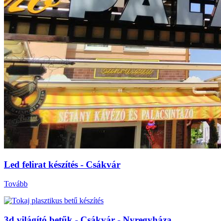
Led felirat készítés - Csákvár
Tovább
3d világító betűk - Csákvár - Nyregyháza