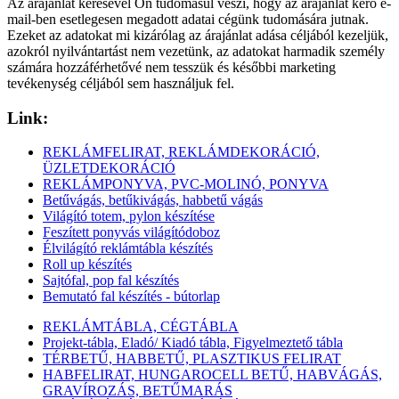
Az árajánlat kérésével Ön tudomásul veszi, hogy az árajánlat kérő e-
mail-ben esetlegesen megadott adatai cégünk tudomására jutnak.
Ezeket az adatokat mi kizárólag az árajánlat adása céljából kezeljük,
azokról nyilvántartást nem vezetünk, az adatokat harmadik személy
számára hozzáférhetővé nem tesszük és későbbi marketing
tevékenység céljából sem használjuk fel.
Link:
REKLÁMFELIRAT, REKLÁMDEKORÁCIÓ,
ÜZLETDEKORÁCIÓ
REKLÁMPONYVA, PVC-MOLINÓ, PONYVA
Betűvágás, betűkivágás, habbetű vágás
Világító totem, pylon készítése
Feszített ponyvás világítódoboz
Élvilágító reklámtábla készítés
Roll up készítés
Sajtófal, pop fal készítés
Bemutató fal készítés - bútorlap
REKLÁMTÁBLA, CÉGTÁBLA
Projekt-tábla, Eladó/ Kiadó tábla, Figyelmeztető tábla
TÉRBETŰ, HABBETŰ, PLASZTIKUS FELIRAT
HABFELIRAT, HUNGAROCELL BETŰ, HABVÁGÁS,
GRAVÍROZÁS, BETŰMARÁS