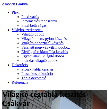
Ambach Grafika
.
Plexi
Plexi vágás
Információs rendszerek
Plexi betű vágás
Világító szerkezetek
Világító doboz
Világító totem, pylon készítése
Világító dobozbetű készítés
Feszített ponyvás világítódoboz
Élvilágító reklámtábla készítés
Egyedi alakú világító doboz
Intarziás világító doboz
Dekoráció
Projekt tábla készítés
Plasztikus dekoráció
Tábla dekoráció
Referencia
Világító cégtábla készítés
Csákvár