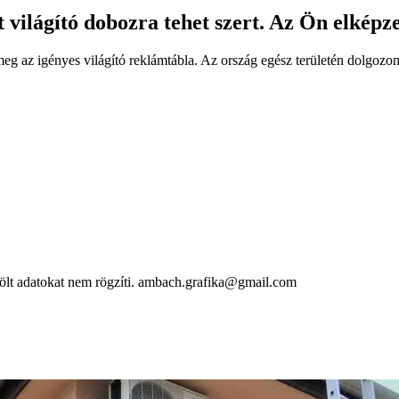
 világító dobozra tehet szert. Az Ön elképz
g az igényes világító reklámtábla. Az ország egész területén dolgozom
zölt adatokat nem rögzíti. ambach.grafika@gmail.com