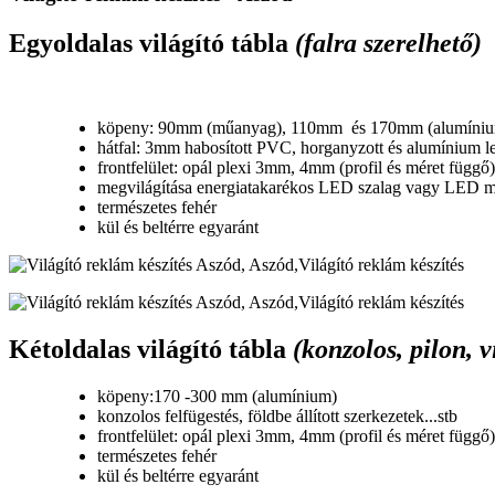
Egyoldalas világító tábla
(falra szerelhető)
köpeny: 90mm (műanyag), 110mm és 170mm (alumíni
hátfal: 3mm habosított PVC, horganyzott és alumínium 
frontfelület: opál plexi 3mm, 4mm (profil és méret függő)
megvilágítása energiatakarékos LED szalag vagy LED 
természetes fehér
kül és beltérre egyaránt
Kétoldalas világító tábla
(konzolos, pilon, v
köpeny:170 -300 mm (alumínium)
konzolos felfügestés, földbe állított szerkezetek...stb
frontfelület: opál plexi 3mm, 4mm (profil és méret függő)
természetes fehér
kül és beltérre egyaránt