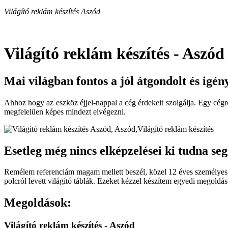
Világító reklám készítés Aszód
Világító reklám készítés - Aszód
Mai világban fontos a jól átgondolt és igén
Ahhoz hogy az eszköz éjjel-nappal a cég érdekeit szolgálja. Egy cégrő
megfelelüen képes mindezt elvégezni.
Esetleg még nincs elképzelései ki tudna seg
Remélem referenciám magam mellett beszél, közel 12 éves személyes t
polcról levett világító táblák. Ezeket kézzel készítem egyedi megold
Megoldások:
Világító reklám készítés - Aszód