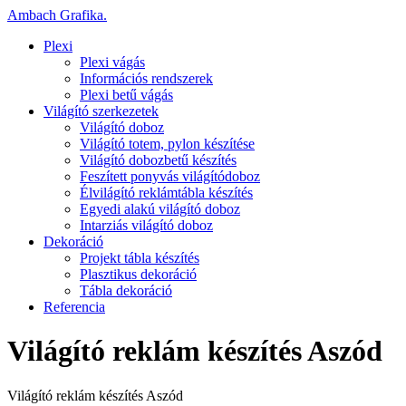
Ambach Grafika
.
Plexi
Plexi vágás
Információs rendszerek
Plexi betű vágás
Világító szerkezetek
Világító doboz
Világító totem, pylon készítése
Világító dobozbetű készítés
Feszített ponyvás világítódoboz
Élvilágító reklámtábla készítés
Egyedi alakú világító doboz
Intarziás világító doboz
Dekoráció
Projekt tábla készítés
Plasztikus dekoráció
Tábla dekoráció
Referencia
Világító reklám készítés Aszód
Világító reklám készítés Aszód