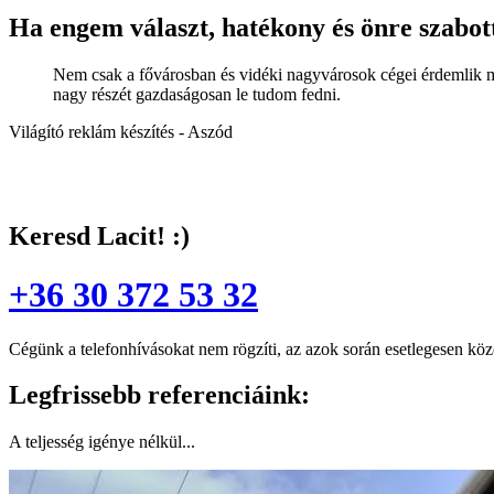
Ha engem választ, hatékony és önre szabott
Nem csak a fővárosban és vidéki nagyvárosok cégei érdemlik me
nagy részét gazdaságosan le tudom fedni.
Világító reklám készítés - Aszód
Keresd Lacit! :)
+36 30 372 53 32
Cégünk a telefonhívásokat nem rögzíti, az azok során esetlegesen kö
Legfrissebb referenciáink:
A teljesség igénye nélkül...