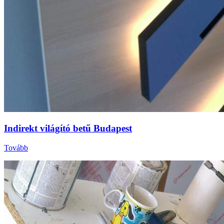
Indirekt világító betű Budapest
Tovább