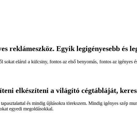
yes reklámeszköz. Egyik legigényesebb és leg
l sokat elárul a külcsiny, fontos az első benyomás, fontos az igényes é
íteni elkészíteni a világító cégtábláját, ker
apasztalattal és mindig újításokra törekszem. Mindig igényes szép mu
ásokat egyedi megoldásokkal.