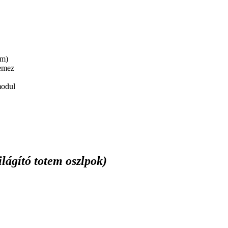
um)
lemez
modul
ilágító totem oszlpok)