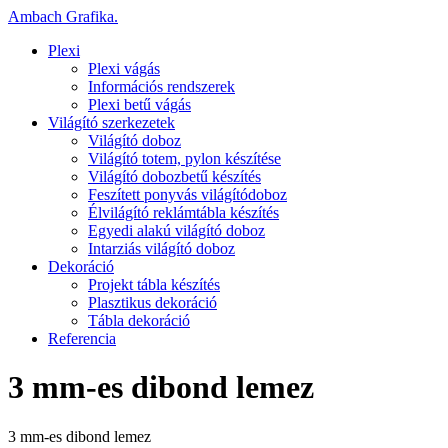
Ambach Grafika
.
Plexi
Plexi vágás
Információs rendszerek
Plexi betű vágás
Világító szerkezetek
Világító doboz
Világító totem, pylon készítése
Világító dobozbetű készítés
Feszített ponyvás világítódoboz
Élvilágító reklámtábla készítés
Egyedi alakú világító doboz
Intarziás világító doboz
Dekoráció
Projekt tábla készítés
Plasztikus dekoráció
Tábla dekoráció
Referencia
3 mm-es dibond lemez
3 mm-es dibond lemez