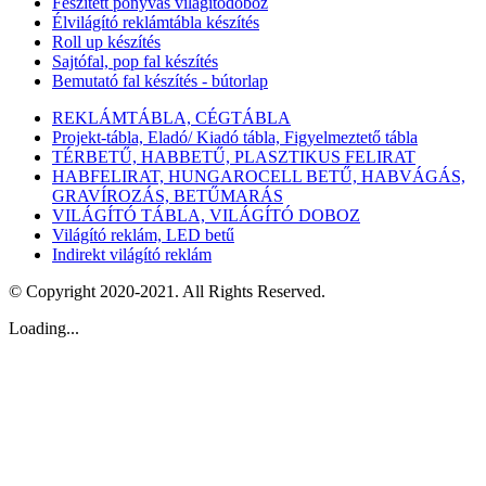
Feszített ponyvás világítódoboz
Élvilágító reklámtábla készítés
Roll up készítés
Sajtófal, pop fal készítés
Bemutató fal készítés - bútorlap
REKLÁMTÁBLA, CÉGTÁBLA
Projekt-tábla, Eladó/ Kiadó tábla, Figyelmeztető tábla
TÉRBETŰ, HABBETŰ, PLASZTIKUS FELIRAT
HABFELIRAT, HUNGAROCELL BETŰ, HABVÁGÁS,
GRAVÍROZÁS, BETŰMARÁS
VILÁGÍTÓ TÁBLA, VILÁGÍTÓ DOBOZ
Világító reklám, LED betű
Indirekt világító reklám
© Copyright 2020-2021. All Rights Reserved.
Loading...