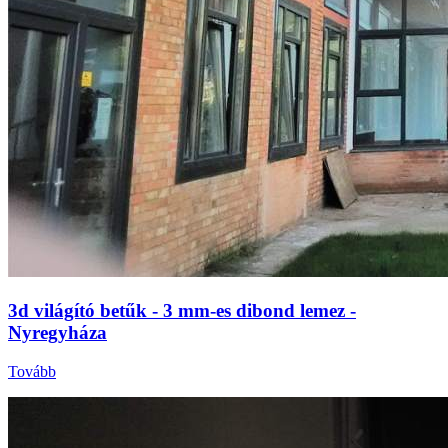
3d világító betűk - 3 mm-es dibond lemez -
Nyregyháza
Tovább