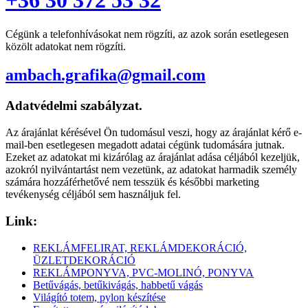
+36 30 372 53 32
Cégünk a telefonhívásokat nem rögzíti, az azok során esetlegesen
közölt adatokat nem rögzíti.
ambach.grafika@gmail.com
Adatvédelmi szabályzat.
Az árajánlat kérésével Ön tudomásul veszi, hogy az árajánlat kérő e-
mail-ben esetlegesen megadott adatai cégünk tudomására jutnak.
Ezeket az adatokat mi kizárólag az árajánlat adása céljából kezeljük,
azokról nyilvántartást nem vezetünk, az adatokat harmadik személy
számára hozzáférhetővé nem tesszük és későbbi marketing
tevékenység céljából sem használjuk fel.
Link:
REKLÁMFELIRAT, REKLÁMDEKORÁCIÓ,
ÜZLETDEKORÁCIÓ
REKLÁMPONYVA, PVC-MOLINÓ, PONYVA
Betűvágás, betűkivágás, habbetű vágás
Világító totem, pylon készítése