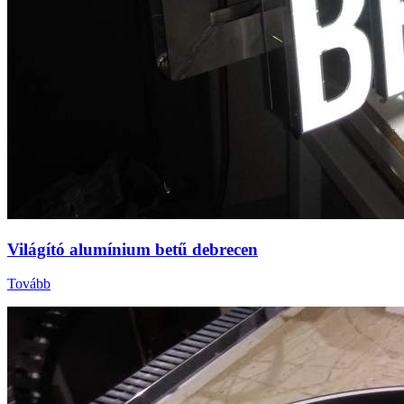
Világító alumínium betű debrecen
Tovább