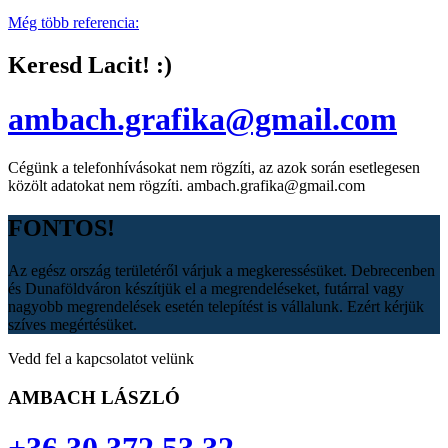
Még több referencia:
Keresd Lacit! :)
ambach.grafika@gmail.com
Cégünk a telefonhívásokat nem rögzíti, az azok során esetlegesen
közölt adatokat nem rögzíti. ambach.grafika@gmail.com
FONTOS!
Az egész ország területéről várjuk a megkeressésüket. Debrecenben
és Dunaföldváron készítjük el a megrendeléseket, futárral vagy
nagyobb megrendelések esetén telepítést is vállalunk. Ezért kérjük
szíves megértésüket.
Vedd fel a kapcsolatot velünk
AMBACH LÁSZLÓ