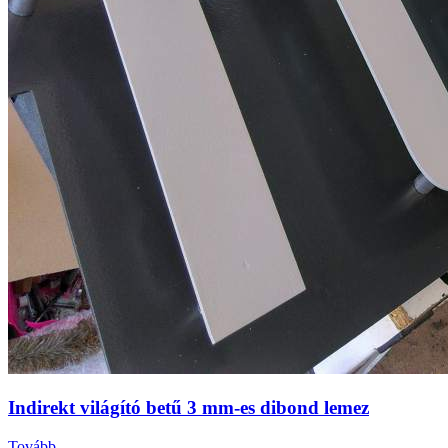
Indirekt világító betű 3 mm-es dibond lemez
Tovább