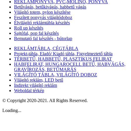
REKLÁMPONYVA, PVC-MOLINÓ, PONYVA
Betűvágás, betűkivágás, habbetű vágás
Világító totem, pylon készítése
Feszített ponyvás világítódoboz
Élvilágító reklámtábla készítés
Roll up készítés
Sajtófal, pop fal készítés
Bemutató fal készítés - bútorlap
REKLÁMTÁBLA, CÉGTÁBLA
Projekt-tábla, Eladó/ Kiadó tábla, Figyelmeztető tábla
TÉRBETŰ, HABBETŰ, PLASZTIKUS FELIRAT
HABFELIRAT, HUNGAROCELL BETŰ, HABVÁGÁS,
GRAVÍROZÁS, BETŰMARÁS
VILÁGÍTÓ TÁBLA, VILÁGÍTÓ DOBOZ
Világító reklám, LED betű
Indirekt világító reklám
Weboldal térkép
© Copyright 2020-2021. All Rights Reserved.
Loading...