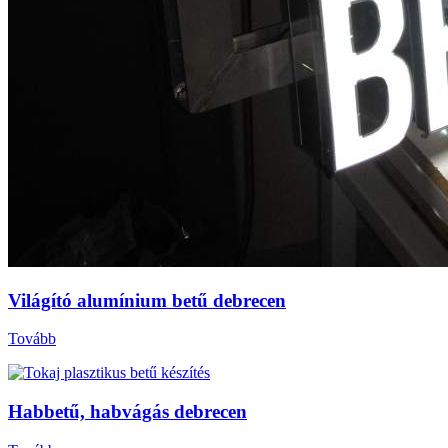
Világító alumínium betű debrecen
Tovább
Habbetű, habvágás debrecen