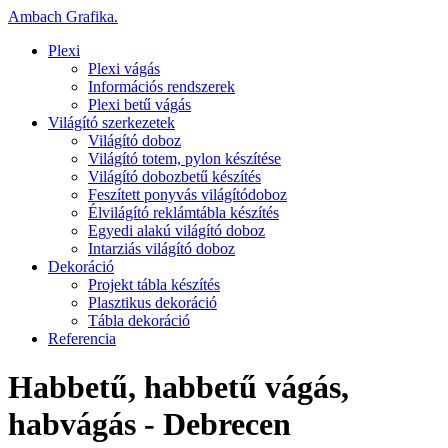
Ambach Grafika
.
Plexi
Plexi vágás
Információs rendszerek
Plexi betű vágás
Világító szerkezetek
Világító doboz
Világító totem, pylon készítése
Világító dobozbetű készítés
Feszített ponyvás világítódoboz
Élvilágító reklámtábla készítés
Egyedi alakú világító doboz
Intarziás világító doboz
Dekoráció
Projekt tábla készítés
Plasztikus dekoráció
Tábla dekoráció
Referencia
Habbetű, habbetű vágás,
habvágás - Debrecen