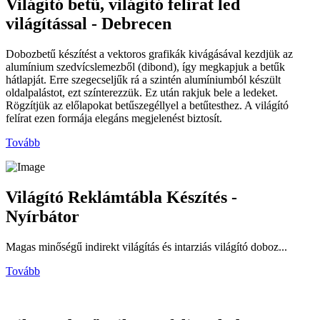
Világító betű, világító felirat led
világítással - Debrecen
Dobozbetű készítést a vektoros grafikák kivágásával kezdjük az
alumínium szedvícslemezből (dibond), így megkapjuk a betűk
hátlapját. Erre szegecseljűk rá a szintén alumíniumból készült
oldalpalástot, ezt színterezzük. Ez után rakjuk bele a ledeket.
Rögzítjük az előlapokat betűszegéllyel a betűtesthez. A világító
felírat ezen formája elegáns megjelenést biztosít.
Tovább
Világító Reklámtábla Készítés -
Nyírbátor
Magas minőségű indirekt világítás és intarziás világító doboz...
Tovább