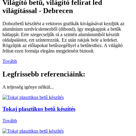
Világító betű, világító felirat led
világítással - Debrecen
Dobozbetű készítést a vektoros grafikák kivágásával kezdjük az
alumínium szedvícslemezből (dibond), így megkapjuk a betűk
hátlapját. Erre szegecseljűk rá a szintén alumíniumból készült
oldalpalástot, ezt színterezzük. Ez után rakjuk bele a ledeket.
Rögzítjük az előlapokat betűszegéllyel a betűtesthez. A világító
felírat ezen formája elegáns megjelenést biztosít.
Tovább
Legfrissebb referenciáink:
A teljesség igénye nélkül...
Tokaj plasztikus betű készítés
Tovább